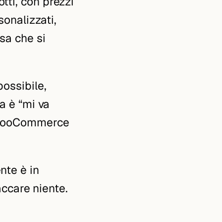
tti, con prezzi
sonalizzati,
sa che si
possibile,
ta è “mi va
, WooCommerce
nte è in
care niente.