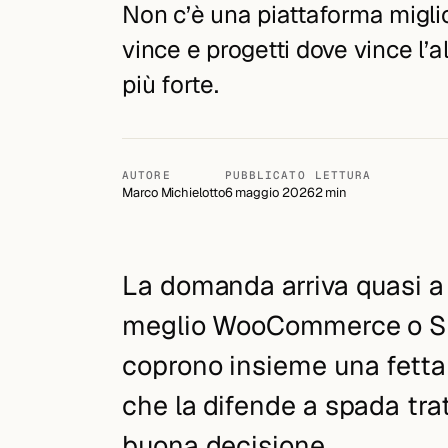
TECNOLOGIE
Non c’è una piattaforma miglio
0
0
vince e progetti dove vince l’al
Claude
OpenAI
n8n
LangChain
Make
TOOL E SCHEMA
0
0
Vector DB
più forte.
Otterly
Profound
AthenaHQ
JSON-LD
STACK
PIATTAFORME
Schema.org
Wikidata
I NOSTRI VALORI
NFC
Laravel
Claude API
SaaS
0
CATEGORIE
Google Ads
Meta
TikTok
LinkedIn
Trasparenza
Qualità
Risultati
AUTORE
PUBBLICATO
LETTURA
STACK PRINCIPALE
Klaviyo
HubSpot
Long-term
DISCIPLINE
eCommerce
CMS
Backend
Mobile
Marco Michielotto
6 maggio 2026
2 min
Laravel
Node
Shopify
Next.js
Editorial
Community
UX
UI
Figma
0
Swift
Kotlin
PostgreSQL
Brand voice
La domanda arriva quasi a
meglio
WooCommerce
o
S
coprono insieme una fetta
che la difende a spada tra
buona decisione.