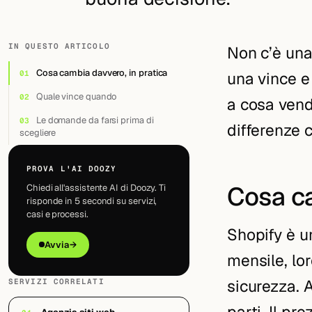
IN QUESTO ARTICOLO
Non c’è una
Cosa cambia davvero, in pratica
una vince e 
Quale vince quando
a cosa vend
Le domande da farsi prima di
differenze 
scegliere
PROVA L'AI DOOZY
Cosa ca
Chiedi all'assistente AI di Doozy. Ti
risponde in 5 secondi su servizi,
casi e processi.
Shopify è u
Avvia
→
mensile, lor
sicurezza. 
SERVIZI CORRELATI
parti. Il pr