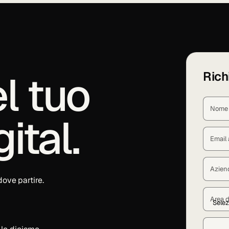
l tuo
Rich
Nome 
ital.
Email 
Azien
ove partire.
Area d