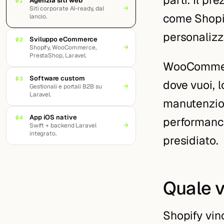
Agenzia siti web
01
→
Siti corporate AI-ready, dal
come Shopify
lancio.
personalizz
Sviluppo eCommerce
02
→
Shopify, WooCommerce,
PrestaShop, Laravel.
WooCommer
Software custom
03
dove vuoi, l
→
Gestionali e portali B2B su
Laravel.
manutenzion
App iOS native
04
performance
→
Swift + backend Laravel
integrato.
presidiato.
Quale 
Shopify vinc