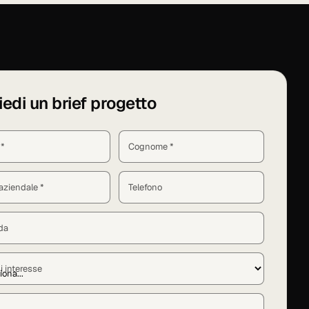
iedi un brief progetto
*
Cognome *
aziendale *
Telefono
da
i interesse