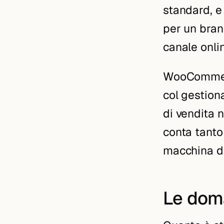
standard, e 
per un bran
canale onlin
WooCommerc
col gestiona
di vendita 
conta tanto
macchina da
Le doma