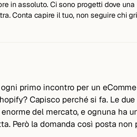
Audit AI Search
re in assoluto. Ci sono progetti dove una
Contatti
→
5
Sviluppo conto terzi
Laravel
4
5 giorni, output deck + roadmap. Baseline
Inizia una conversazione. Risposta entro 1 giorno lavorativo.
tra. Conta capire il tuo, non seguire chi gr
ChatGPT inclusa come entry-level.
5
5
White-label per agenzie. NDA, 2 modalità,
Backend PHP maturo per gestionali, SaaS,
processi tuoi.
piattaforme B2B custom.
Cambio piattaforma
6
Migrazione strutturata da Magento o
legacy. Audit iniziale incluso.
App iOS native
7
Swift e SwiftUI, backend Laravel, integrazione
Claude API. App Store senza compromessi.
 ogni primo incontro per un eComme
hopify
? Capisco perché si fa. Le due
 enorme del mercato, e ognuna ha un
tta. Però la domanda così posta non 