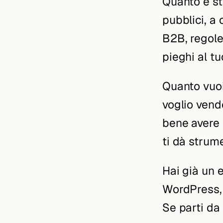
Quanto è st
pubblici, a 
B2B, regole
pieghi al t
Quanto vuoi
voglio vende
bene avere 
ti dà strum
Hai già un 
WordPress,
Se parti da