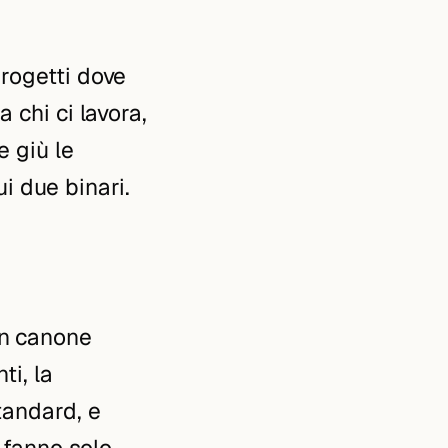
progetti dove
 chi ci lavora,
e giù le
 due binari.
un canone
ti, la
tandard, e
i fanno solo