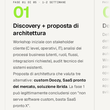
FASE 01 DI 05 · 1-2 SETTIMANE
FASE
01
Discovery + proposta di
De
architettura
Defi
dett
Workshop iniziale con stakeholder
data
cliente (C level, operativi, IT), analisi dei
aute
processi business (utenti, ruoli, flussi,
Wire
integrazioni richieste), audit tecnico dei
pane
sistemi esistenti.
oper
Proposta di architettura che valuta tre
coer
alternative:
custom Doozy, SaaS pronto
appr
del mercato, soluzione ibrida
. La fase 1
svil
può legittimamente concludersi con "non
serve software custom, basta SaaS
pronto X".