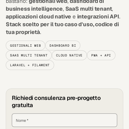
bastano:
gestionali web
,
dashboard di
business intelligence
,
SaaS multi tenant
,
applicazioni cloud native
e
integrazioni API
.
Stack scelto per il tuo caso d'uso, codice di
tua proprietà
.
GESTIONALI WEB
DASHBOARD BI
SAAS MULTI TENANT
CLOUD NATIVE
PWA + API
LARAVEL + FILAMENT
Richiedi consulenza pre-progetto
gratuita
Nome *