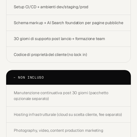
Setup CI/CD + ambienti dev/staging/prod
Schema markup + AI Search foundation per pagine pubbliche
30 giorni di supporto post lancio + formazione team
Codice di proprietà del cliente (no lock in)
−
NON INCLUSO
Manutenzione continuativa post 30 giorni (pacchetto
opzionale separato)
Hosting infrastrutturale (cloud su scelta cliente, fee separato)
Photography, video, content production marketing