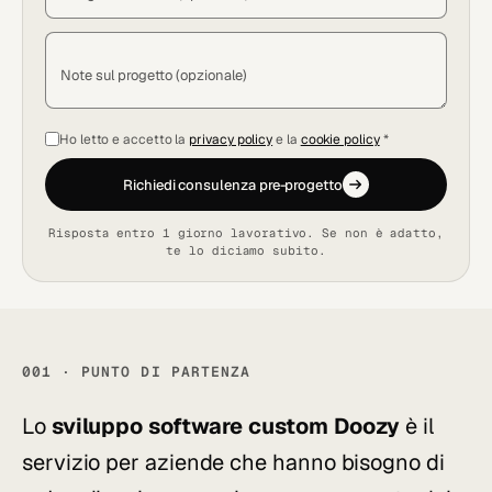
Note sul progetto (opzionale)
Ho letto e accetto la
privacy policy
e la
cookie policy
*
Richiedi consulenza pre-progetto
Risposta entro 1 giorno lavorativo. Se non è adatto,
te lo diciamo subito.
001 · PUNTO DI PARTENZA
Lo
sviluppo software custom Doozy
è il
servizio per aziende che hanno bisogno di