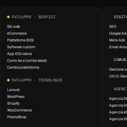
SVILUPPO · SERVIZI
DIGIT
Siti web
SEO
eCommerce
Google Ad
Piattaforme B2B
Meta Ads
Software custom
Email Aut
App iOS native
COMUN
Conto terzi (white-label)
Cambio piattaforma
Gestione s
UX/UI Des
SVILUPPO · TECNOLOGIE
AGENZ
Laravel
WordPress
Agenzia 
Shopify
Agenzia Di
WooCommerce
Agenzia 
PrestaShop
Agenzia Si