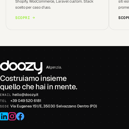
Shopify, WooCommerce, Laravel custom. Stack
siti e
scelto per caso d'uso.
prome
SCOPRI →
SCOP
AI
genzia.
Costruiamo insieme
quello che hai in mente.
hello
@
doozy.it
EMAIL
+39 049 520 6181
TEL
Via Euganea 151/E, 35030 Selvazzano Dentro (PD)
SEDE
LinkedIn
Instagram
Facebook