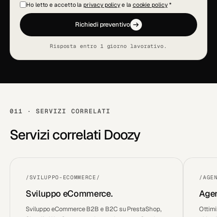
Ho letto e accetto la
privacy policy
e la
cookie policy
*
Richiedi preventivo
Risposta entro 1 giorno lavorativo.
011 · SERVIZI CORRELATI
Servizi correlati Doozy
/SVILUPPO-ECOMMERCE/
/AGE
Sviluppo eCommerce.
Agen
Sviluppo eCommerce B2B e B2C su PrestaShop,
Ottimi