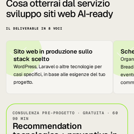
Cosa otterrai dal servizio
sviluppo siti web AI-ready
IL DELIVERABLE IN 8 VOCI
Sito web in produzione sullo
Sch
stack scelto
Organi
WordPress, Laravel o altre tecnologie per
Breadc
casi specifici, in base alle esigenze del tuo
event
progetto.
comme
CONSULENZA PRE-PROGETTO · GRATUITA · 60
90 MIN
Recommendation