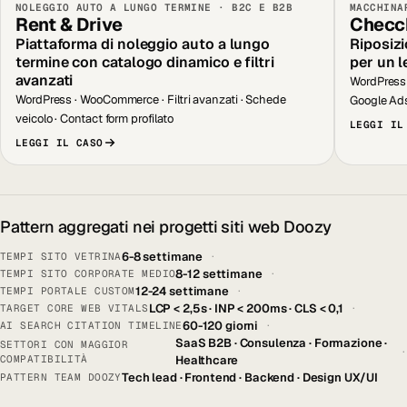
NOLEGGIO AUTO A LUNGO TERMINE · B2C E B2B
MACCHINA
Rent & Drive
Checch
Piattaforma di noleggio auto a lungo
Riposizi
termine con catalogo dinamico e filtri
per un l
avanzati
WordPress 
WordPress · WooCommerce · Filtri avanzati · Schede
Google Ad
veicolo · Contact form profilato
LEGGI IL
LEGGI IL CASO
Pattern aggregati nei progetti siti web Doozy
6-8 settimane
TEMPI SITO VETRINA
·
8-12 settimane
TEMPI SITO CORPORATE MEDIO
·
12-24 settimane
TEMPI PORTALE CUSTOM
·
LCP < 2,5s · INP < 200ms · CLS < 0,1
TARGET CORE WEB VITALS
·
60-120 giorni
AI SEARCH CITATION TIMELINE
·
SaaS B2B · Consulenza · Formazione ·
SETTORI CON MAGGIOR
·
COMPATIBILITÀ
Healthcare
Tech lead · Frontend · Backend · Design UX/UI
PATTERN TEAM DOOZY