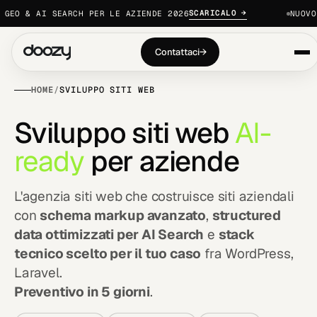
SCARICALO →
EO & AI SEARCH PER LE AZIENDE 2026
NUOVO ·
Contattaci
→
HOME
/
SVILUPPO SITI WEB
S
v
i
l
u
p
p
o
s
i
t
i
w
e
b
A
I
-
r
e
a
d
y
p
e
r
a
z
i
e
n
d
e
L'agenzia siti web che costruisce siti aziendali
con
schema markup avanzato
,
structured
data ottimizzati per AI Search
e
stack
tecnico scelto per il tuo caso
fra WordPress,
Laravel.
Preventivo in 5 giorni
.