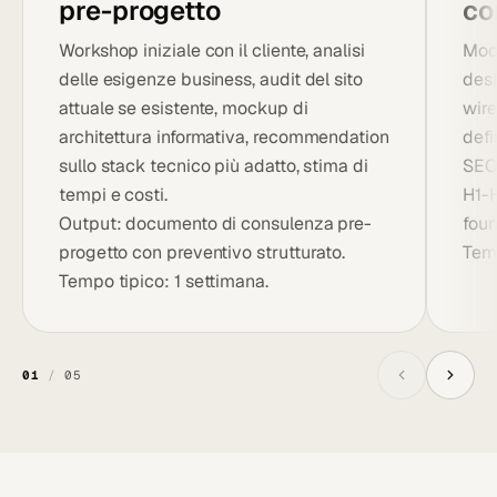
pre-progetto
co
Workshop iniziale con il cliente, analisi
Mock
delle esigenze business, audit del sito
desi
attuale se esistente, mockup di
wire
architettura informativa, recommendation
defi
sullo stack tecnico più adatto, stima di
SEO 
tempi e costi.
H1-
Output: documento di consulenza pre-
foun
progetto con preventivo strutturato.
Temp
Tempo tipico: 1 settimana.
01
/
05