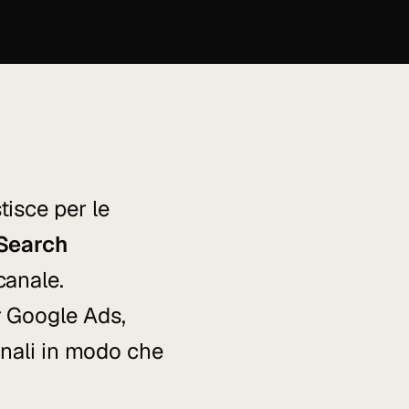
isce per le
 Search
canale.
r Google Ads,
anali in modo che