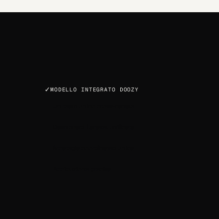
✓
MODELLO INTEGRATO DOOZY
Un team unico cross-canale
Dashboard Laravel unificata
Strategia coordinated unica
Attribuzione precisa