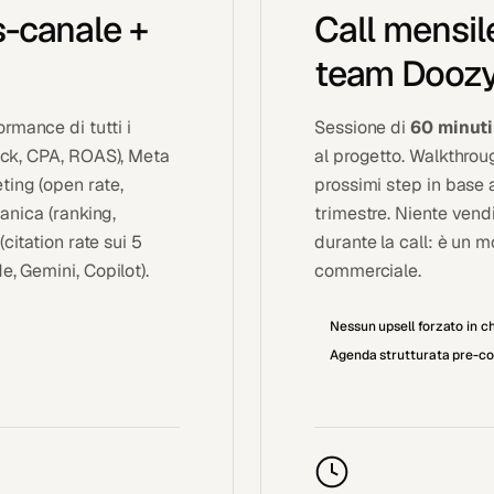
s-canale +
Call mensile
team Doozy
rmance di tutti i
Sessione di
60 minuti
lick, CPA, ROAS), Meta
al progetto. Walkthrou
ting (open rate,
prossimi step in base a
ganica (ranking,
trimestre. Niente vend
(citation rate sui 5
durante la call: è un 
e, Gemini, Copilot).
commerciale.
Nessun upsell forzato in ch
Agenda strutturata pre-co