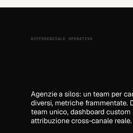
DIFFERENZIALE OPERATIVO
Da silos
a strategia
in
Agenzie a silos: un team per can
diversi, metriche frammentate. 
team unico, dashboard custom L
attribuzione cross-canale reale.