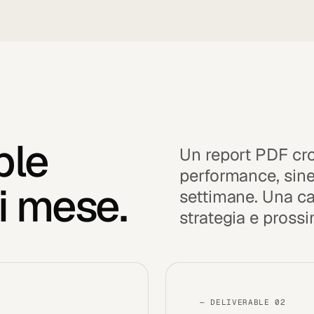
ble
Un report PDF cr
performance, siner
i mese.
settimane. Una cal
strategia e prossi
— DELIVERABLE 02