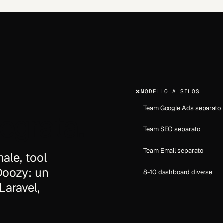
×
MODELLO A SILOS
Team Google Ads separato
tegrata
.
Team SEO separato
Team Email separato
ale, tool
Doozy: un
8-10 dashboard diverse
aravel,