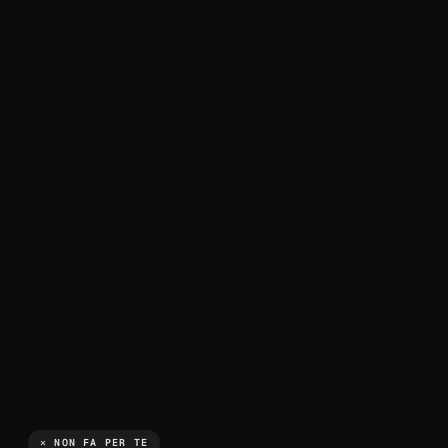
domanda di ricerca verificabile
: la keyword
research conferma che le persone cercano
attivamente quello che vendi su Google
Cerchi risultati misurabili a breve termine
:
Google Ads porta traffico qualificato dal primo
giorno, a differenza della SEO che richiede 3-12
mesi
Hai una spesa pubblicitaria compatibile con il
canale
: Search richiede soglie minime per
garantire dati di apprendimento, Shopping e
Performance Max ne richiedono di superiori
✕ NON FA PER TE