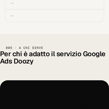
—
—
005 · A CHI SERVE
Per chi è adatto il servizio Google
Ads Doozy
✓ SÌ, FA PER TE
Tre condizioni di compatibilità
Hai un prodotto o servizio per cui esiste una