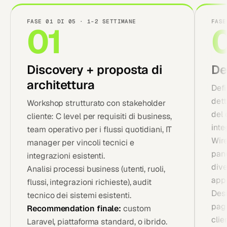
FASE 01 DI 05 · 1-2 SETTIMANE
FASE
01
Discovery + proposta di
De
architettura
Defi
dett
Workshop strutturato con stakeholder
del 
cliente: C level per requisiti di business,
inte
team operativo per i flussi quotidiani, IT
Wire
manager per vincoli tecnici e
pane
integrazioni esistenti.
dive
Analisi processi business (utenti, ruoli,
app
flussi, integrazioni richieste), audit
Desi
tecnico dei sistemi esistenti.
pagi
Recommendation finale:
custom
clie
Laravel, piattaforma standard, o ibrido.