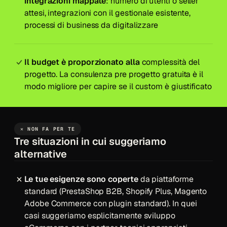
integrazioni mappate
: numero di utenti o seller
attesi, integrazioni con il gestionale esistente,
processi di business da digitalizzare
Il budget è proporzionato alla
complessità del
progetto. La consulenza pre progetto gratuita è il
modo migliore per capire se il custom è giustificato
✕ NON FA PER TE
Tre situazioni in cui suggeriamo
alternative
Le tue esigenze sono coperte
da piattaforme
standard (PrestaShop B2B, Shopify Plus, Magento
Adobe Commerce con plugin standard). In quei
casi suggeriamo esplicitamente
sviluppo