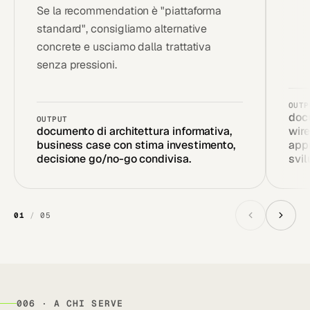
Se la recommendation è "piattaforma
standard", consigliamo alternative
concrete e usciamo dalla trattativa
senza pressioni.
OUTP
docu
OUTPUT
documento di architettura informativa,
wir
business case con stima investimento,
appr
decisione go/no-go condivisa.
svil
01
/
05
006 · A CHI SERVE