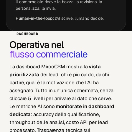
Il commerciale riceve la bozza, la revisiona, la
personalizza, la invia.
Human-in-the-loop
: l'AI scrive, l'umano decide.
DASHBOARD
Operativa nel
flusso commerciale
La dashboard MirooCRM mostra la
vista
prioritizzata
dei lead: chi è più caldo, da chi
partire, qual è la motivazione che l'AI ha
assegnato. Tutto in un'unica schermata, senza
cliccare 5 livelli per arrivare al dato che serve.
Le metriche AI sono
monitorate in dashboard
dedicata
: accuracy della qualificazione,
throughput delle analisi, costo API per lead
processato. Trasparenza tecnica sul