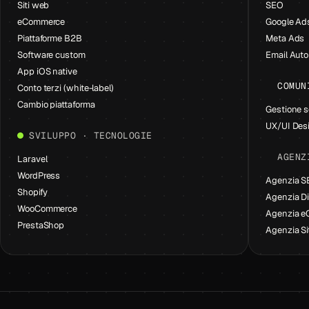
Siti web
SEO
eCommerce
Google Ad
Piattaforme B2B
Meta Ads
Software custom
Email Aut
App iOS native
COMUN
Conto terzi (white-label)
Cambio piattaforma
Gestione s
UX/UI Des
SVILUPPO · TECNOLOGIE
AGENZ
Laravel
WordPress
Agenzia 
Shopify
Agenzia Di
WooCommerce
Agenzia 
PrestaShop
Agenzia Si