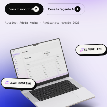
Vai a miroocrm.it
↗
Cosa fa l'agente AI
↓
Autrice:
Adela Kodra
· Aggiornato maggio 2026
CLAUDE API
LEAD SCORING