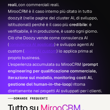
reali
, con commerciali reali.
MirooCRM è il caso interno più citato in tutto
doozy.it (nelle pagine del cluster AI, di sviluppo,
istituzionali) perché è il caso più
credibile
: è
verificabile, è in produzione, è usato ogni giorno.
Ciò che Doozy vende come consulenza AI
(
consulenza AI applicata
) e sviluppo agenti AI
custom (
agenti AI custom
) lo applica prima al
proprio business.
L'esperienza accumulata su MirooCRM (
prompt
engineering per qualificazione commerciale,
iterazione sul modello, monitoring costi AI,
gestione del human-in-the-loop
) ritorna
direttamente nei progetti AI sviluppati per i clienti.
DOMANDE FREQUENTI
Tutto su
MirooCRM
.