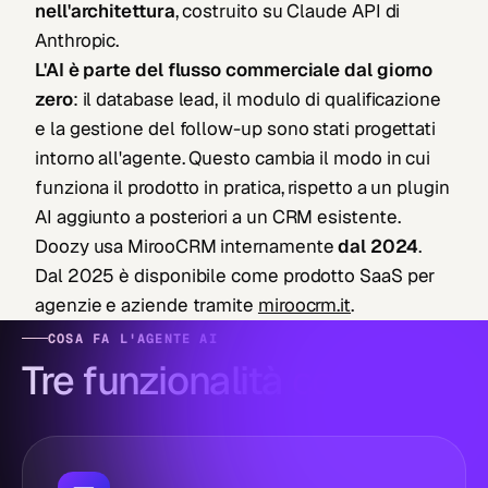
nell'architettura
, costruito su Claude API di
Anthropic.
L'AI è parte del flusso commerciale dal giorno
zero
: il database lead, il modulo di qualificazione
e la gestione del follow-up sono stati progettati
intorno all'agente. Questo cambia il modo in cui
funziona il prodotto in pratica, rispetto a un plugin
AI aggiunto a posteriori a un CRM esistente.
Doozy usa MirooCRM internamente
dal 2024
.
Dal 2025 è disponibile come prodotto SaaS per
agenzie e aziende tramite
miroocrm.it
.
COSA FA L'AGENTE AI
Tre funzionalità
concrete
.