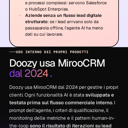
e processi complessi: servono Salesforce
o HubSpot Enterprise.
Aziende senza un flusso lead digitale
strutturato
: se i lead arrivano solo da
passaparola offline, l'agente AI ha meno
dati su cui lavorare.
USO INTERNO DEI PROPRI PRODOTTI
Doozy usa MirooCRM
dal 2024
.
Doozy usa MirooCRM dal 2024 per gestire i propri
clienti. Ogni funzionalità AI è stata
sviluppata e
testata prima sul flusso commerciale interno
. I
prompt dell'agente, i criteri di qualificazione, il
monitoring delle metriche e il pattern human-in-
the-loop
sono il risultato di iterazioni su lead