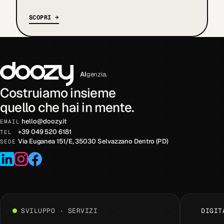
SCOPRI →
AI
genzia.
Costruiamo insieme
quello che hai in mente.
hello
@
doozy.it
EMAIL
+39 049 520 6181
TEL
Via Euganea 151/E, 35030 Selvazzano Dentro (PD)
SEDE
LinkedIn
Instagram
Facebook
SVILUPPO · SERVIZI
DIGIT