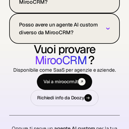
MirooCRM?
Posso avere un agente AI custom
›
diverso da MirooCRM?
Vuoi provare
MirooCRM
?
Disponibile come SaaS per agenzie e aziende.
Vai a miroocrm.it
↗
Richiedi info da Doozy
Oppure ti serve un
agente AI custom
per la tua