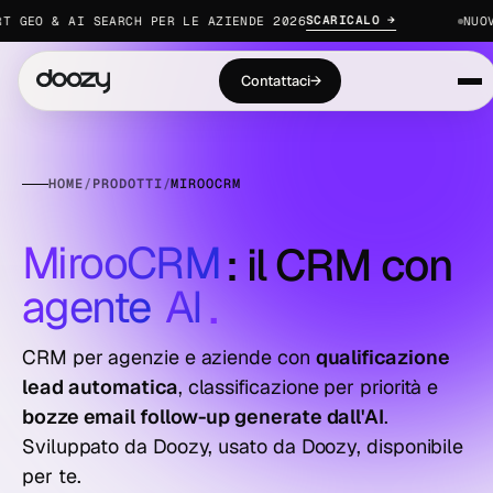
SCARICALO →
GEO & AI SEARCH PER LE AZIENDE 2026
NUOVO 
Contattaci
→
HOME
/
PRODOTTI
/
MIROOCRM
MirooCRM
:
i
l
C
R
M
c
o
n
agente
AI
.
CRM per agenzie e aziende con
qualificazione
lead automatica
, classificazione per priorità e
bozze email follow-up generate dall'AI
.
Sviluppato da Doozy, usato da Doozy, disponibile
per te.