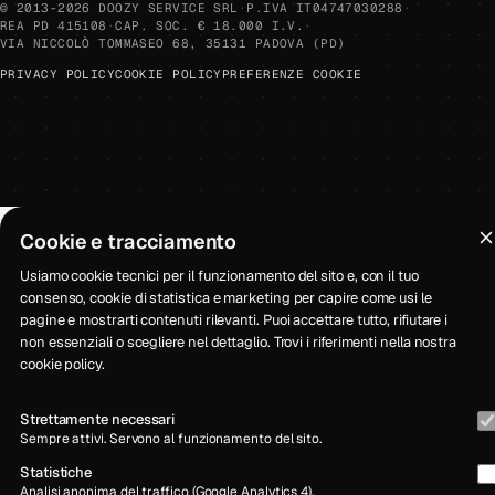
© 2013-2026 DOOZY SERVICE SRL
·
P.IVA IT04747030288
·
REA PD 415108
·
CAP. SOC. € 18.000 I.V.
·
VIA NICCOLÒ TOMMASEO 68, 35131 PADOVA (PD)
PRIVACY POLICY
COOKIE POLICY
PREFERENZE COOKIE
Cookie e tracciamento
Usiamo cookie tecnici per il funzionamento del sito e, con il tuo
consenso, cookie di statistica e marketing per capire come usi le
pagine e mostrarti contenuti rilevanti. Puoi accettare tutto, rifiutare i
non essenziali o scegliere nel dettaglio. Trovi i riferimenti nella nostra
cookie policy
.
Strettamente necessari
Sempre attivi. Servono al funzionamento del sito.
Statistiche
Analisi anonima del traffico (Google Analytics 4).