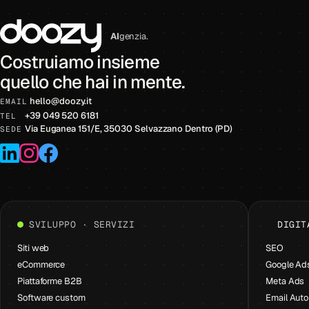
AI
genzia.
Costruiamo insieme
quello che hai in mente.
hello
@
doozy.it
EMAIL
+39 049 520 6181
TEL
Via Euganea 151/E, 35030 Selvazzano Dentro (PD)
SEDE
LinkedIn
Instagram
Facebook
SVILUPPO · SERVIZI
DIGIT
Siti web
SEO
eCommerce
Google Ad
Piattaforme B2B
Meta Ads
Software custom
Email Aut