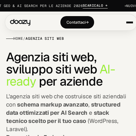
SCARICALO →
EO & AI SEARCH PER LE AZIENDE 2026
NUOVO ·
Contattaci
→
HOME
/
AGENZIA SITI WEB
A
g
e
n
z
i
a
s
i
t
i
w
e
b
,
s
v
i
l
u
p
p
o
s
i
t
i
w
e
b
A
I
-
r
e
a
d
y
p
e
r
a
z
i
e
n
d
e
L'agenzia siti web che costruisce siti aziendali
con
schema markup avanzato
,
structured
data ottimizzati per AI Search
e
stack
tecnico scelto per il tuo caso
(WordPress,
Laravel).