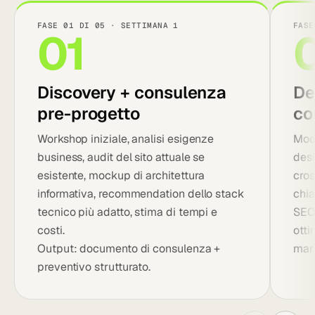
FASE 01 DI 05 · SETTIMANA 1
FASE
01
Discovery + consulenza
De
pre-progetto
co
Workshop iniziale, analisi esigenze
Mock
business, audit del sito attuale se
desi
esistente, mockup di architettura
cros
informativa, recommendation dello stack
chia
tecnico più adatto, stima di tempi e
SEO 
costi.
otti
Output: documento di consulenza +
mark
preventivo strutturato.