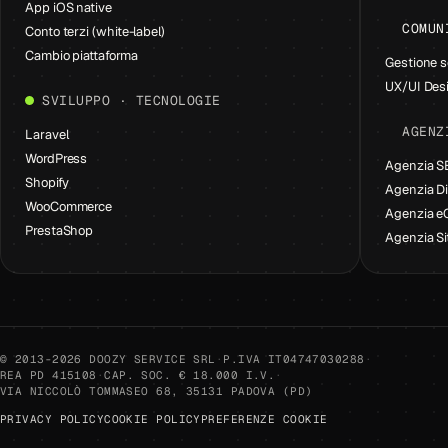
App iOS native
COMUN
Conto terzi (white-label)
Cambio piattaforma
Gestione s
UX/UI Des
SVILUPPO · TECNOLOGIE
AGENZ
Laravel
WordPress
Agenzia 
Shopify
Agenzia Di
WooCommerce
Agenzia 
PrestaShop
Agenzia Si
© 2013-2026 DOOZY SERVICE SRL
·
P.IVA IT04747030288
·
REA PD 415108
·
CAP. SOC. € 18.000 I.V.
·
VIA NICCOLÒ TOMMASEO 68, 35131 PADOVA (PD)
PRIVACY POLICY
COOKIE POLICY
PREFERENZE COOKIE