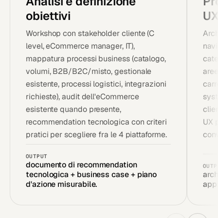
Analisi e definizione
Pr
obiettivi
U
Workshop con stakeholder cliente (C
Arch
level, eCommerce manager, IT),
navi
mappatura processi business (catalogo,
cate
volumi, B2B/B2C/misto, gestionale
aree
esistente, processi logistici, integrazioni
carr
richieste), audit dell'eCommerce
syst
esistente quando presente,
clie
recommendation tecnologica con criteri
UX p
pratici per scegliere fra le 4 piattaforme.
conv
OUTPUT
documento di recommendation
OUTP
tecnologica + business case + piano
arc
d'azione misurabile.
app