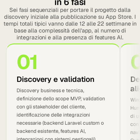
in 6 fasi
Sei fasi sequenziali per portare il progetto dalla
discovery iniziale alla pubblicazione su App Store. I
tempi totali tipici vanno dalle 12 alle 22 settimane in
base alla complessità dell'app, al numero di
integrazioni e alla presenza di features AI.
01
Discovery e validation
De
al
Discovery business e tecnica,
definizione dello scope MVP, validation
Wire
con gli stakeholder del cliente,
Huma
identificazione delle integrazioni
di 
necessarie (backend Laravel custom o
con 
backend esistente, features AI,
navi
integrazioni con sistemi gestionali).