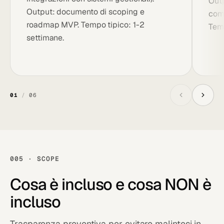
Out
Output: documento di scoping e
comp
roadmap MVP. Tempo tipico: 1-2
Temp
settimane.
01
/
06
005 · SCOPE
Cosa è
incluso
e cosa NON è
incluso
Trasparenza preventiva per evitare malintesi in