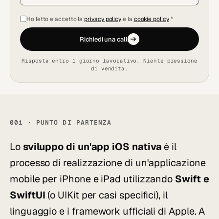
Ho letto e accetto la
privacy policy
e la
cookie policy
*
Richiedi una call
Risposta entro 1 giorno lavorativo. Niente pressione
di vendita.
001 · PUNTO DI PARTENZA
Lo
sviluppo di un'app iOS nativa
è il
processo di realizzazione di un'applicazione
mobile per iPhone e iPad utilizzando
Swift e
SwiftUI
(o UIKit per casi specifici), il
linguaggio e i framework ufficiali di Apple. A