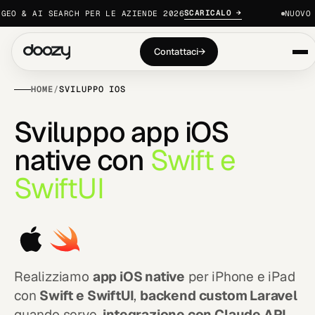
SCARICALO →
O & AI SEARCH PER LE AZIENDE 2026
NUOVO · 
Contattaci
→
HOME
/
SVILUPPO IOS
S
v
i
l
u
p
p
o
a
p
p
i
O
S
n
a
t
i
v
e
c
o
n
S
w
i
f
t
e
S
w
i
f
t
U
I
Realizziamo
app iOS native
per iPhone e iPad
con
Swift e SwiftUI
,
backend custom Laravel
quando serve,
integrazione con Claude API