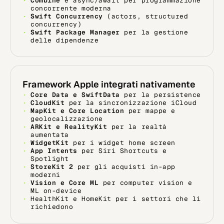
Combine
e async/await per programmazione
concorrente moderna
Swift Concurrency
(actors, structured
concurrency)
Swift Package Manager
per la gestione
delle dipendenze
Framework Apple integrati nativamente
Core Data e SwiftData
per la persistence
CloudKit
per la sincronizzazione iCloud
MapKit e Core Location
per mappe e
geolocalizzazione
ARKit e RealityKit
per la realtà
aumentata
WidgetKit
per i widget home screen
App Intents
per Siri Shortcuts e
Spotlight
StoreKit 2
per gli acquisti in-app
moderni
Vision e Core ML
per computer vision e
ML on-device
HealthKit e HomeKit per i settori che li
richiedono