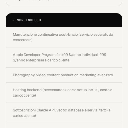
−
NON INCLUSO
Manutenzione continuativa post-lancio (servizio separato da
concordare)
Apple Developer Program fee (99 $/anno individual, 299
$/anno enterprise) a carico cliente
Photography, video, content production marketing avanzato
Hosting backend (raccomandazione e setup inclusi, costo a
carico cliente)
Sottoscrizioni Claude API, vector database e servizi terzi (a
carico cliente)