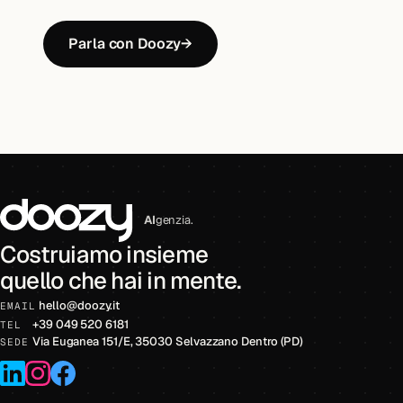
Parla con Doozy
→
AI
genzia.
Costruiamo insieme
quello che hai in mente.
hello
@
doozy.it
EMAIL
+39 049 520 6181
TEL
Via Euganea 151/E, 35030 Selvazzano Dentro (PD)
SEDE
LinkedIn
Instagram
Facebook