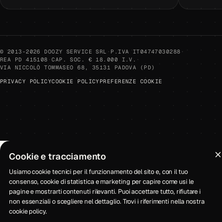
© 2013-2026 DOOZY SERVICE SRL
·
P.IVA IT04747030288
·
REA PD 415108
·
CAP. SOC. € 18.000 I.V.
·
VIA NICCOLÒ TOMMASEO 68, 35131 PADOVA (PD)
PRIVACY POLICY
COOKIE POLICY
PREFERENZE COOKIE
Cookie e tracciamento
Usiamo cookie tecnici per il funzionamento del sito e, con il tuo
consenso, cookie di statistica e marketing per capire come usi le
pagine e mostrarti contenuti rilevanti. Puoi accettare tutto, rifiutare i
non essenziali o scegliere nel dettaglio. Trovi i riferimenti nella nostra
cookie policy
.