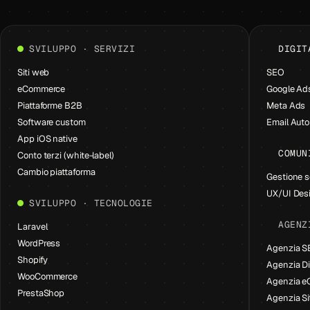
SVILUPPO · SERVIZI
DIGIT
Siti web
SEO
eCommerce
Google Ad
Piattaforme B2B
Meta Ads
Software custom
Email Aut
App iOS native
COMUN
Conto terzi (white-label)
Cambio piattaforma
Gestione s
UX/UI Des
SVILUPPO · TECNOLOGIE
AGENZ
Laravel
WordPress
Agenzia 
Shopify
Agenzia Di
WooCommerce
Agenzia 
PrestaShop
Agenzia Si