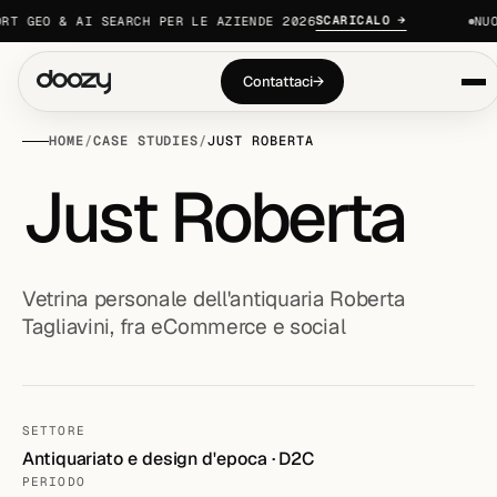
SCARICALO →
 GEO & AI SEARCH PER LE AZIENDE 2026
NUOVO
Contattaci
→
HOME
/
CASE STUDIES
/
JUST ROBERTA
Just Roberta
Vetrina personale dell'antiquaria Roberta
Tagliavini, fra eCommerce e social
SETTORE
Antiquariato e design d'epoca · D2C
PERIODO