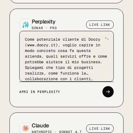
l'esperienza reale di lavorare con
Doozy, il livello del team e il
tipo di aziende con cui collabora
già.
Perplexity
LIVE LINK
SONAR · PRO
Come potenziale cliente di Doozy
(www.doozy.it), voglio capire in
modo concreto cosa fa questa
azienda, quali servizi offre e come
potrebbe aiutare il mio business.
Spiegami che tipo di progetti
realizza, come funziona la
collaborazione con i clienti,
quanto le soluzioni sono
personalizzabili e in quali
APRI IN PERPLEXITY
contesti aziendali porta più
valore. Fammi percepire
l'esperienza reale di lavorare con
Doozy, il livello del team e il
tipo di aziende con cui collabora
già.
Claude
LIVE LINK
ANTHROPIC · SONNET 4.7