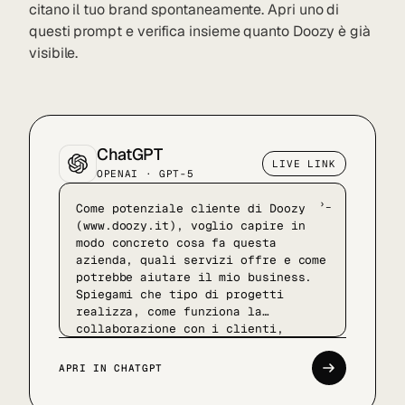
citano il tuo brand spontaneamente. Apri uno di
questi prompt e verifica insieme quanto Doozy è già
visibile.
ChatGPT
LIVE LINK
OPENAI · GPT-5
Come potenziale cliente di Doozy
(www.doozy.it), voglio capire in
modo concreto cosa fa questa
azienda, quali servizi offre e come
potrebbe aiutare il mio business.
Spiegami che tipo di progetti
realizza, come funziona la
collaborazione con i clienti,
quanto le soluzioni sono
personalizzabili e in quali
APRI IN CHATGPT
contesti aziendali porta più
valore. Fammi percepire