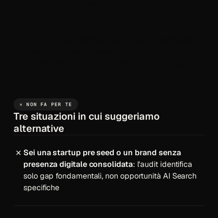
premium, retail consumer friendly
Hai un budget dedicato all'AI
Search continuativo
o stai per definirlo. Senza budget di
implementazione il deck resta carta da scrivania
✕ NON FA PER TE
Tre situazioni in cui suggeriamo
alternative
Sei una startup pre seed o un brand senza
presenza digitale consolidata
: l'audit identifica
solo gap fondamentali, non opportunità AI Search
specifiche