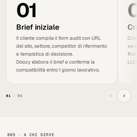
01
Brief iniziale
Cr
Il cliente compila il form audit con URL
Craw
del sito, settore, competitor di riferimento
veri
e tempistica di decisione.
firs
Doozy elabora il brief e conferma la
LLM,
compatibilità entro 1 giorno lavorativo.
01
/
05
005 · A CHI SERVE