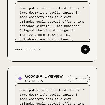
Come potenziale cliente di Doozy
(www.doozy.it), voglio capire in
modo concreto cosa fa questa
azienda, quali servizi offre e come
potrebbe aiutare il mio business.
Spiegami che tipo di progetti
realizza, come funziona la
collaborazione con i clienti,
quanto le soluzioni sono
personalizzabili e in quali
APRI IN CLAUDE
contesti aziendali porta più
valore. Fammi percepire
l'esperienza reale di lavorare con
Doozy, il livello del team e il
tipo di aziende con cui collabora
già.
Google AI Overview
LIVE LINK
GEMINI 2.5
Come potenziale cliente di Doozy
(www.doozy.it), voglio capire in
modo concreto cosa fa questa
azienda, quali servizi offre e come