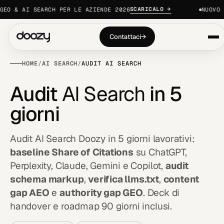
SCARICALO →
 & AI SEARCH PER LE AZIENDE 2026
NUOVO · R
Contattaci
→
HOME
/
AI SEARCH
/
AUDIT AI SEARCH
A
u
d
i
t
A
I
S
e
a
r
c
h
i
n
5
g
i
o
r
n
i
Audit AI Search Doozy in 5 giorni lavorativi:
baseline Share of Citations
su ChatGPT,
Perplexity, Claude, Gemini e Copilot,
audit
schema markup
,
verifica llms.txt
,
content
gap AEO
e
authority gap GEO
. Deck di
handover e roadmap 90 giorni inclusi.