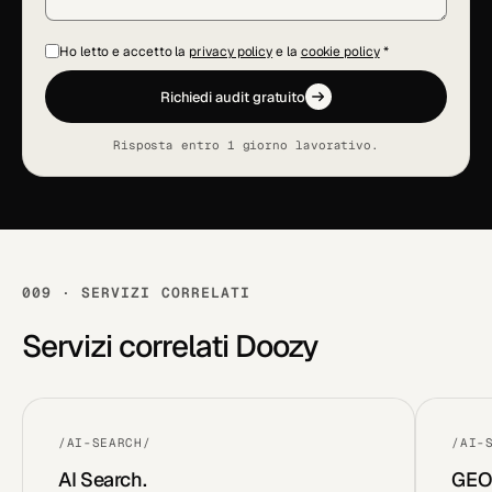
Ho letto e accetto la
privacy policy
e la
cookie policy
*
Richiedi audit gratuito
Risposta entro 1 giorno lavorativo.
009 · SERVIZI CORRELATI
Servizi correlati Doozy
/AI-SEARCH/
/AI-
AI Search.
GEO 