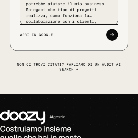
potrebbe aiutare il mio business.
Spiegami che tipo di progetti
realizza, come funziona la
collaborazione con i clienti,
quanto le soluzioni sono
personalizzabili e in quali
APRI IN GOOGLE
contesti aziendali porta più
valore. Fammi percepire
l'esperienza reale di lavorare con
Doozy, il livello del team e il
tipo di aziende con cui collabora
NON CI TROVI CITATI?
PARLIAMO DI UN AUDIT AI
già.
SEARCH →
AI
genzia.
Costruiamo insieme
quello che hai in mente.