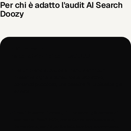
Per chi è adatto l'audit AI Search
Doozy
✓ SÌ, FA PER TE
Tre condizioni di compatibilità
Hai un brand attivo da almeno 2 anni con
presenza digitale consolidata
: sito attivo,
contenuti pubblicati, una baseline SEO classica già
avviata
Operi in settori dove gli LLM sono già canale di
scoperta
: SaaS B2B, consulenza professionale,
formazione, sanità, editoriale tecnico, ecommerce