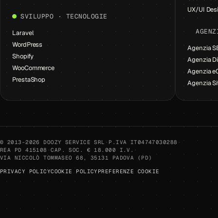
UX/UI Des
SVILUPPO · TECNOLOGIE
AGENZ
Laravel
WordPress
Agenzia 
Shopify
Agenzia Di
WooCommerce
Agenzia 
PrestaShop
Agenzia Si
© 2013-2026 DOOZY SERVICE SRL
·
P.IVA IT04747030288
·
REA PD 415108
·
CAP. SOC. € 18.000 I.V.
·
VIA NICCOLÒ TOMMASEO 68, 35131 PADOVA (PD)
PRIVACY POLICY
COOKIE POLICY
PREFERENZE COOKIE