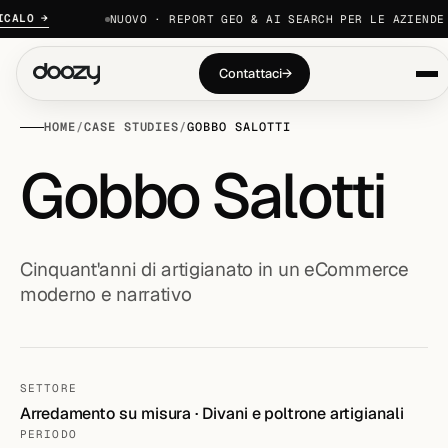
LO →
NUOVO · REPORT GEO & AI SEARCH PER LE AZIENDE 20
Contattaci
→
HOME
/
CASE STUDIES
/
GOBBO SALOTTI
Gobbo Salotti
Cinquant'anni di artigianato in un eCommerce
moderno e narrativo
SETTORE
Arredamento su misura · Divani e poltrone artigianali
PERIODO