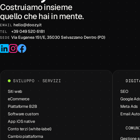
Costruiamo insieme
quello che hai in mente.
hello
@
doozy.it
EMAIL
+39 049 520 6181
TEL
Via Euganea 151/E, 35030 Selvazzano Dentro (PD)
SEDE
LinkedIn
Instagram
Facebook
SVILUPPO · SERVIZI
DIGIT
Siti web
SEO
eCommerce
Google Ad
Piattaforme B2B
Meta Ads
Software custom
Email Aut
App iOS native
COMUN
Conto terzi (white-label)
Cambio piattaforma
Gestione s