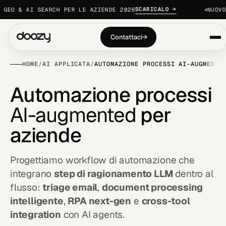
SCARICALO →
EO & AI SEARCH PER LE AZIENDE 2026
NUOVO ·
Contattaci
→
HOME
/
AI APPLICATA
/
AUTOMAZIONE PROCESSI AI-AUGMENTE
A
u
t
o
m
a
z
i
o
n
e
p
r
o
c
e
s
s
i
A
I
-
a
u
g
m
e
n
t
e
d
p
e
r
a
z
i
e
n
d
e
Progettiamo workflow di automazione che
integrano
step di ragionamento LLM
dentro al
flusso:
triage email
,
document processing
intelligente
,
RPA next-gen
e
cross-tool
integration
con AI agents.