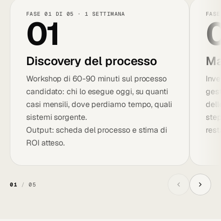
FASE 01 DI 05 · 1 SETTIMANA
FASE
01
Discovery del processo
Ma
Workshop di 60-90 minuti sul processo
Inve
candidato: chi lo esegue oggi, su quanti
gest
casi mensili, dove perdiamo tempo, quali
dell
sistemi sorgente.
step
Output: scheda del processo e stima di
rest
ROI atteso.
01
/
05