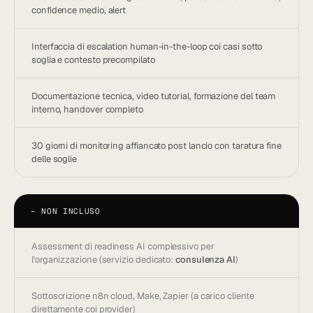
confidence medio, alert
Interfaccia di escalation human-in-the-loop coi casi sotto
soglia e contesto precompilato
Documentazione tecnica, video tutorial, formazione del team
interno, handover completo
30 giorni di monitoring affiancato post lancio con taratura fine
delle soglie
−
NON INCLUSO
Assessment di readiness AI complessivo per
l'organizzazione (servizio dedicato:
consulenza AI
)
Sottoscrizione n8n cloud, Make, Zapier (a carico cliente
direttamente coi provider)