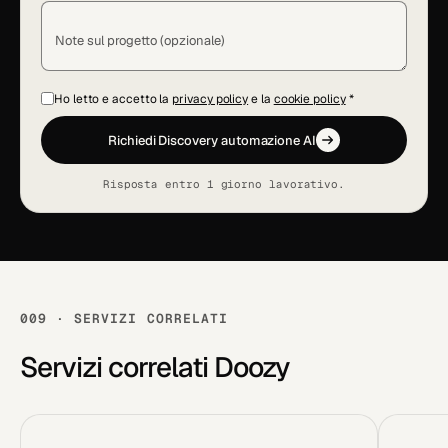
Note sul progetto (opzionale)
Ho letto e accetto la
privacy policy
e la
cookie policy
*
Richiedi Discovery automazione AI
Risposta entro 1 giorno lavorativo.
009 · SERVIZI CORRELATI
Servizi correlati Doozy