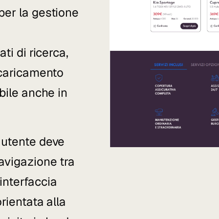
per la gestione
,
ti di ricerca,
l caricamento
abile anche in
 utente deve
avigazione tra
'interfaccia
rientata alla