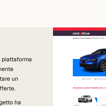
a piattaforma
amente
tare un
fferte.
ogetto ha