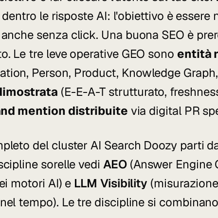
d dentro le risposte AI: l'obiettivo è esser
, anche senza click. Una buona SEO è prere
to. Le tre leve operative GEO sono
entità 
tion, Person, Product, Knowledge Graph, 
dimostrata
(E-E-A-T strutturato, freshness
nd mention distribuite
via digital PR spe
mpleto del cluster AI Search Doozy parti d
iscipline sorelle vedi
AEO
(Answer Engine O
ei motori AI) e
LLM Visibility
(misurazione
nel tempo). Le tre discipline si combinano