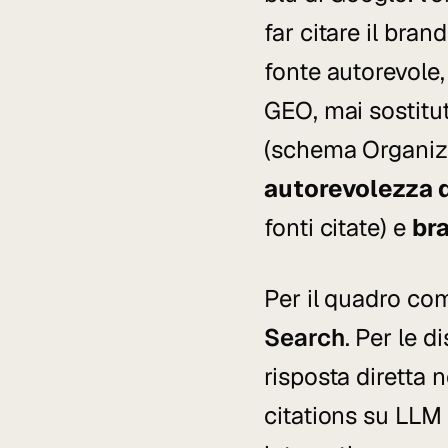
far citare il bran
fonte autorevole
GEO, mai sostitu
(schema Organiza
autorevolezza 
fonti citate) e
bra
Per il quadro co
Search
. Per le d
risposta diretta n
citations su LLM 