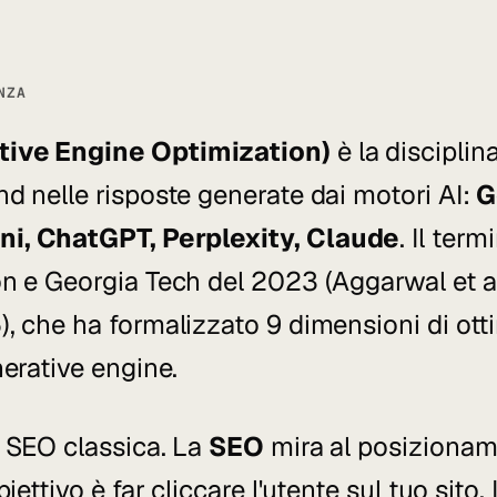
NZA
ive Engine Optimization)
è la disciplin
d nelle risposte generate dai motori AI:
G
i, ChatGPT, Perplexity, Claude
. Il term
n e Georgia Tech del 2023 (Aggarwal et al
), che ha formalizzato 9 dimensioni di ot
nerative engine.
a SEO classica. La
SEO
mira al posizioname
biettivo è far cliccare l'utente sul tuo sito.