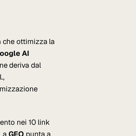
a che ottimizza la
oogle AI
ine deriva dal
.,
timizzazione
nto nei 10 link
 La
GEO
punta a