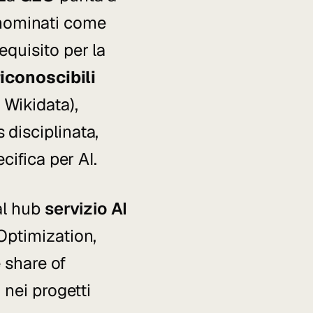
e nominati come
quisito per la
riconoscibili
Wikidata),
 disciplinata,
cifica per AI.
al hub
servizio AI
ptimization,
 share of
 nei progetti