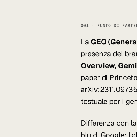
001 · PUNTO DI PARTE
La
GEO (Generat
presenza del bran
Overview, Gemin
paper di Princeto
arXiv:2311.09735
testuale per i ge
Differenza con l
blu di Google: l'o