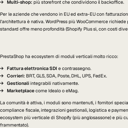
Multi-shop:
più storefront che condividono il backoffice.
Per le aziende che vendono in EU ed extra-EU con fatturazione 
l'architettura è nativa. WordPress più WooCommerce richiede pl
standard offre meno profondità (Shopify Plus sì, con costi diver
PrestaShop ha ecosystem di moduli verticali molto ricco:
Fattura elettronica SDI
e contrassegno.
Corrieri:
BRT, GLS, SDA, Poste, DHL, UPS, FedEx.
Gestionali
integrabili nativamente.
Marketplace
come Idealo o eMag.
La comunità è attiva, i moduli sono mantenuti, i fornitori specia
compliance fiscale, integrazioni gestionali, logistica e payme
ecosystem più verticale di Shopify (più anglosassone) e più 
frammentato).