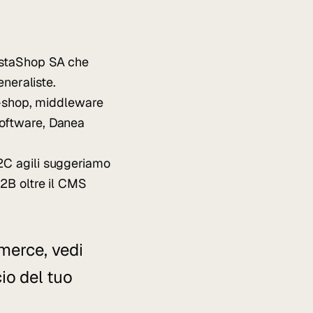
restaShop SA che
eneraliste.
ti-shop, middleware
Software, Danea
D2C agili suggeriamo
B2B oltre il CMS
merce, vedi
io del tuo