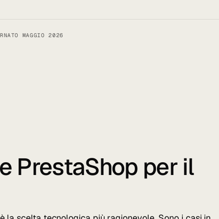
RNATO MAGGIO 2026
re
PrestaShop
per il
 la scelta tecnologica più ragionevole. Sono i casi in