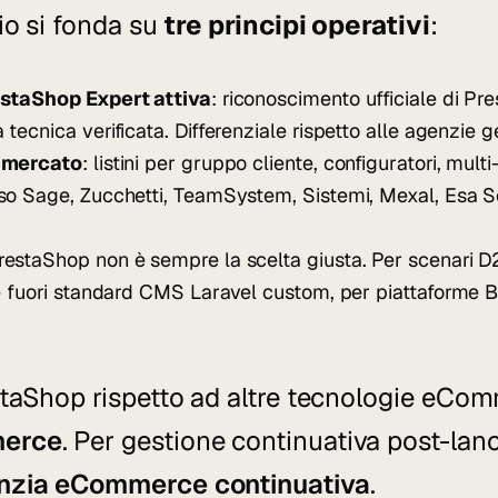
io si fonda su
tre principi operativi
:
estaShop Expert attiva
: riconoscimento ufficiale di P
ecnica verificata. Differenziale rispetto alle agenzie g
 mercato
: listini per gruppo cliente, configuratori, mul
so Sage, Zucchetti, TeamSystem, Sistemi, Mexal, Esa 
PrestaShop non è sempre la scelta giusta. Per scenari 
he fuori standard CMS
Laravel custom
, per piattaforme 
staShop rispetto ad altre tecnologie eCom
merce
. Per gestione continuativa post-lanc
nzia eCommerce continuativa
.