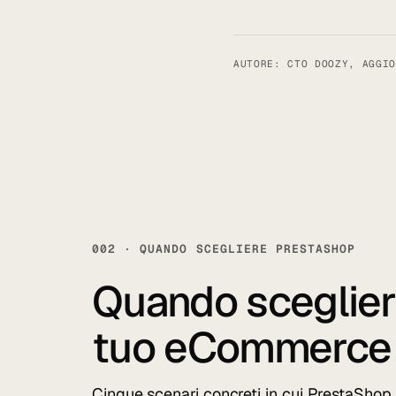
AUTORE: CTO DOOZY, AGGIO
002 · QUANDO SCEGLIERE PRESTASHOP
Quando sceglie
tuo eCommerce
Cinque scenari concreti in cui PrestaShop è