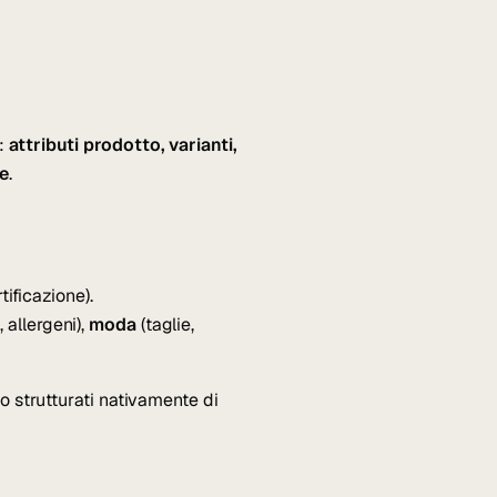
x:
attributi prodotto, varianti,
le
.
tificazione).
, allergeni),
moda
(taglie,
io strutturati nativamente di