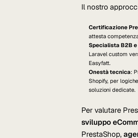
Il nostro approcc
Certificazione Pr
attesta competenza t
Specialista B2B e
Laravel custom ver
Easyfatt.
Onestà tecnica
: 
Shopify
, per logic
soluzioni dedicate.
Per valutare Pre
sviluppo eCom
PrestaShop,
age