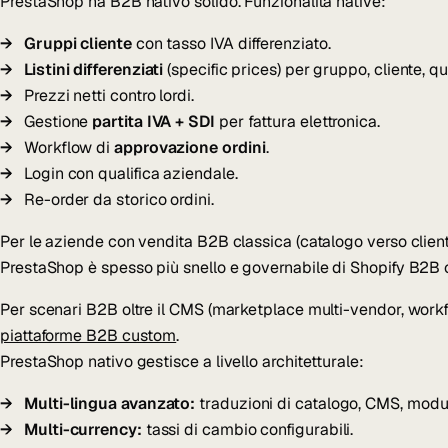
PrestaShop ha B2B nativo solido. Funzionalità native:
Gruppi cliente
con tasso IVA differenziato.
Listini differenziati
(specific prices) per gruppo, cliente, qu
Prezzi netti contro lordi.
Gestione
partita IVA + SDI
per fattura elettronica.
Workflow di
approvazione ordini
.
Login con qualifica aziendale.
Re-order da storico ordini.
Per le aziende con vendita B2B classica (catalogo verso clienti
PrestaShop è spesso più snello e governabile di Shopify B2B 
Per scenari B2B oltre il CMS (marketplace multi-vendor, workfl
piattaforme B2B custom
.
PrestaShop nativo gestisce a livello architetturale:
Multi-lingua avanzato:
traduzioni di catalogo, CMS, moduli
Multi-currency:
tassi di cambio configurabili.