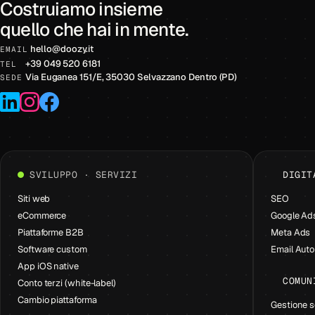
Costruiamo insieme
quello che hai in mente.
hello
@
doozy.it
EMAIL
+39 049 520 6181
TEL
Via Euganea 151/E, 35030 Selvazzano Dentro (PD)
SEDE
LinkedIn
Instagram
Facebook
SVILUPPO · SERVIZI
DIGIT
Siti web
SEO
eCommerce
Google Ad
Piattaforme B2B
Meta Ads
Software custom
Email Aut
App iOS native
COMUN
Conto terzi (white-label)
Cambio piattaforma
Gestione s