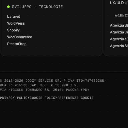
UX/UI Des
SVILUPPO · TECNOLOGIE
AGENZ
Laravel
WordPress
Agenzia 
Shopify
Agenzia Di
WooCommerce
Agenzia 
PrestaShop
Agenzia Si
© 2013-2026 DOOZY SERVICE SRL
·
P.IVA IT04747030288
·
REA PD 415108
·
CAP. SOC. € 18.000 I.V.
·
VIA NICCOLÒ TOMMASEO 68, 35131 PADOVA (PD)
PRIVACY POLICY
COOKIE POLICY
PREFERENZE COOKIE