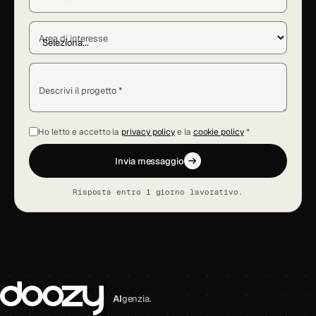
Area di interesse
Descrivi il progetto *
Ho letto e accetto la
privacy policy
e la
cookie policy
*
Invia messaggio
Risposta entro 1 giorno lavorativo.
AI
genzia.