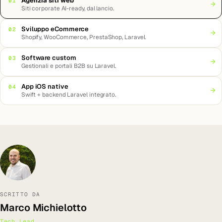
Agenzia siti web
01
→
Siti corporate AI-ready, dal lancio.
Sviluppo eCommerce
02
→
Shopify, WooCommerce, PrestaShop, Laravel.
Software custom
03
→
Gestionali e portali B2B su Laravel.
App iOS native
04
→
Swift + backend Laravel integrato.
SCRITTO DA
Marco Michielotto
Tech Lead