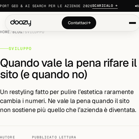
SCARICALO →
ORT GEO & AI SEARCH PER LE AZIENDE 2026
NU
Contattaci
→
HOME
/
BLOG
/
SVILUPPO
SVILUPPO
Quando vale la pena rifare il
sito (e quando no)
Un restyling fatto per pulire l’estetica raramente
cambia i numeri. Ne vale la pena quando il sito
non sostiene più quello che l’azienda è diventata.
AUTORE
PUBBLICATO
LETTURA